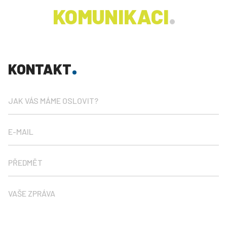
KOMUNIKACI
SYSTÉM
KONTAKT
APLIKACI
JAK VÁS MÁME OSLOVIT?
E-MAIL
PŘEDMĚT
VAŠE ZPRÁVA