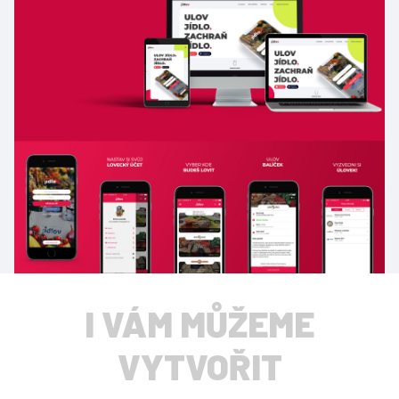
LOGO
WEB
FOTKY
IDENTITU
I VÁM MŮŽEME
E-SHOP
VYTVOŘIT